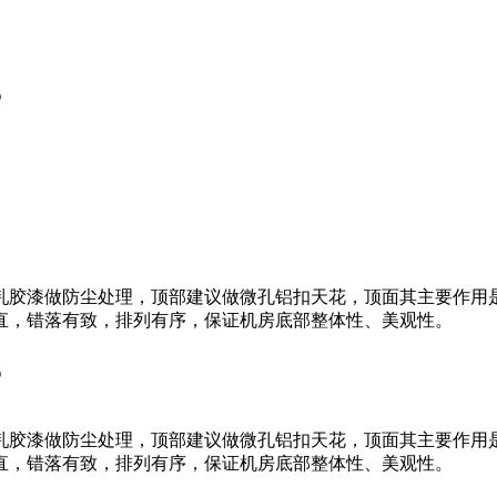
？
乳胶漆做防尘处理，顶部建议做微孔铝扣天花，顶面其主要作用
直，错落有致，排列有序，保证机房底部整体性、美观性。
？
乳胶漆做防尘处理，顶部建议做微孔铝扣天花，顶面其主要作用
直，错落有致，排列有序，保证机房底部整体性、美观性。