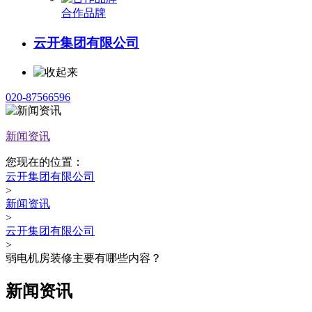
合作品牌
云开集团有限公司
020-87566596
新闻资讯
您现在的位置：
云开集团有限公司
>
新闻资讯
>
云开集团有限公司
>
弱电机房装修主要有哪些内容？
新闻资讯