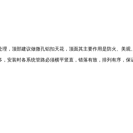
处理，顶部建议做微孔铝扣天花，顶面其主要作用是防火、美观
多，安装时各系统管路必须横平竖直，错落有致，排列有序，保