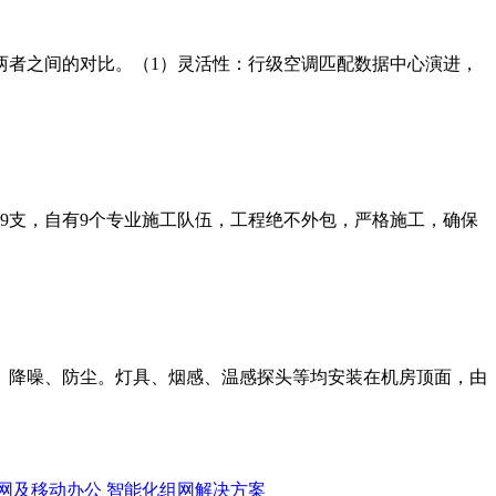
两者之间的对比。（1）灵活性：行级空调匹配数据中心演进，
师9支，自有9个专业施工队伍，工程绝不外包，严格施工，确保
、降噪、防尘。灯具、烟感、温感探头等均安装在机房顶面，由
网及移动办公
智能化组网解决方案