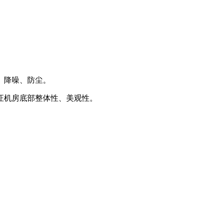
、降噪、防尘。
证机房底部整体性、美观性。