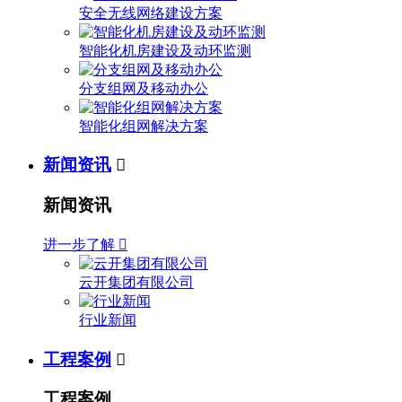
安全无线网络建设方案
智能化机房建设及动环监测
分支组网及移动办公
智能化组网解决方案
新闻资讯

新闻资讯
进一步了解

云开集团有限公司
行业新闻
工程案例

工程案例