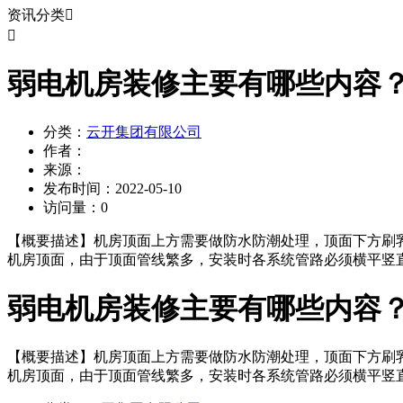
资讯分类


弱电机房装修主要有哪些内容
分类：
云开集团有限公司
作者：
来源：
发布时间：
2022-05-10
访问量：
0
【概要描述】
机房顶面上方需要做防水防潮处理，顶面下方刷
机房顶面，由于顶面管线繁多，安装时各系统管路必须横平竖
弱电机房装修主要有哪些内容
【概要描述】
机房顶面上方需要做防水防潮处理，顶面下方刷
机房顶面，由于顶面管线繁多，安装时各系统管路必须横平竖