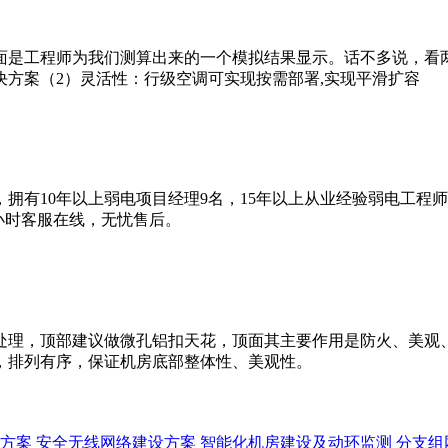
面是工程师为我们测算出来的一个模拟结果显示。话不多说，看
方案（2）灵活性：行级空调可实现按需部署,实现平滑扩容
拥有10年以上弱电项目经理9名，15年以上从业经验弱电工程
4小时客服在线，无忧售后。
处理，顶部建议做微孔铝扣天花，顶面其主要作用是防火、美观
，排列有序，保证机房底部整体性、美观性。
方案
安全无线网络建设方案
智能化机房建设及动环监测
分支组