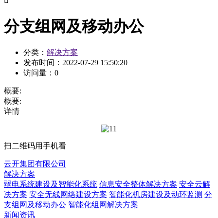

分支组网及移动办公
分类：
解决方案
发布时间：
2022-07-29 15:50:20
访问量：
0
概要:
概要:
详情
扫二维码用手机看
云开集团有限公司
解决方案
弱电系统建设及智能化系统
信息安全整体解决方案
安全云解
决方案
安全无线网络建设方案
智能化机房建设及动环监测
分
支组网及移动办公
智能化组网解决方案
新闻资讯