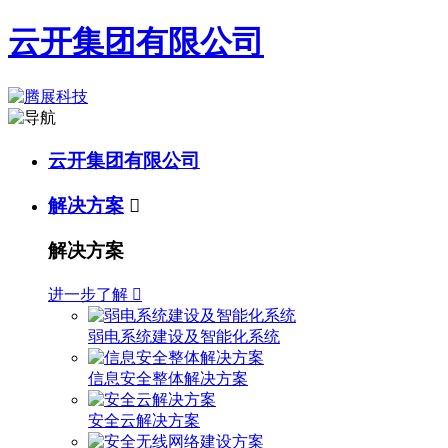
云开集团有限公司
云开集团有限公司
解决方案

解决方案
进一步了解

弱电系统建设及智能化系统
信息安全整体解决方案
安全云解决方案