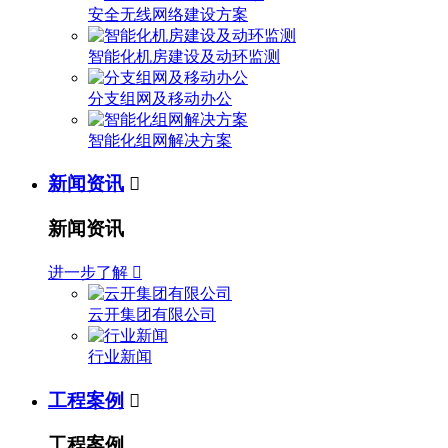
安全无线网络建设方案
智能化机房建设及动环监测
分支组网及移动办公
智能化组网解决方案
新闻资讯

新闻资讯
进一步了解

云开集团有限公司
行业新闻
工程案例

工程案例