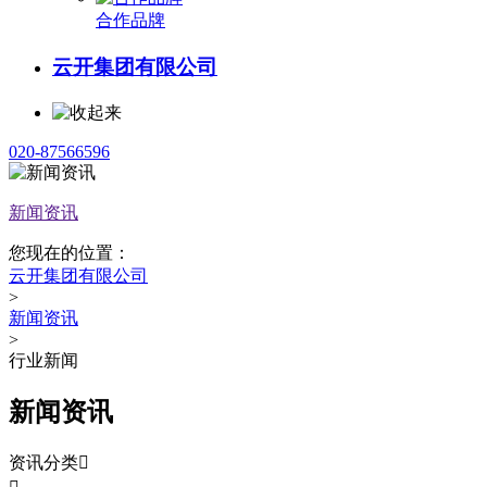
合作品牌
云开集团有限公司
020-87566596
新闻资讯
您现在的位置：
云开集团有限公司
>
新闻资讯
>
行业新闻
新闻资讯
资讯分类
