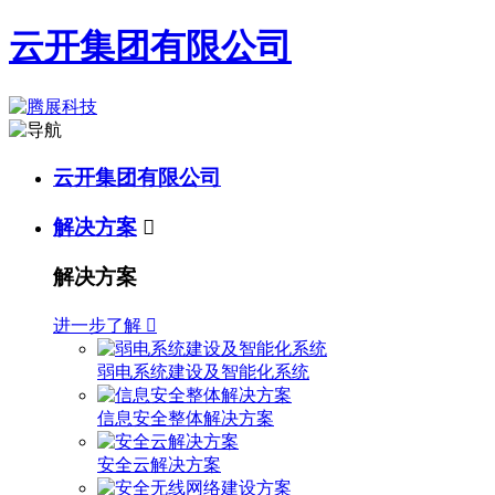
云开集团有限公司
云开集团有限公司
解决方案

解决方案
进一步了解

弱电系统建设及智能化系统
信息安全整体解决方案
安全云解决方案