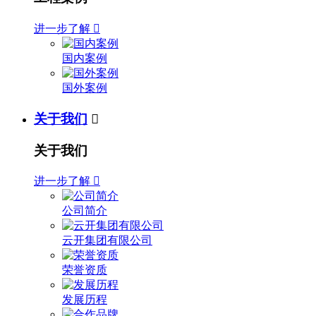
进一步了解

国内案例
国外案例
关于我们

关于我们
进一步了解

公司简介
云开集团有限公司
荣誉资质
发展历程